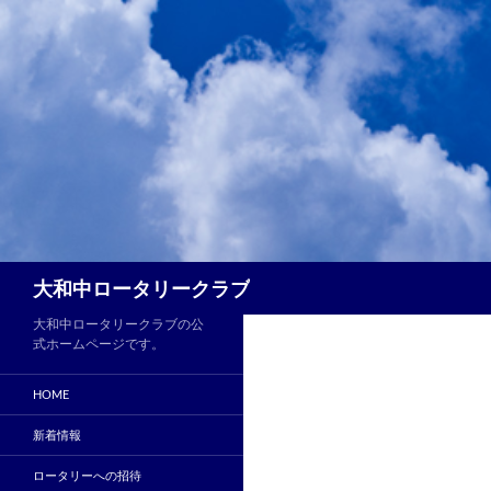
コ
ン
テ
ン
ツ
へ
ス
キ
ッ
プ
検
大和中ロータリークラブ
索
大和中ロータリークラブの公
式ホームページです。
HOME
新着情報
ロータリーへの招待