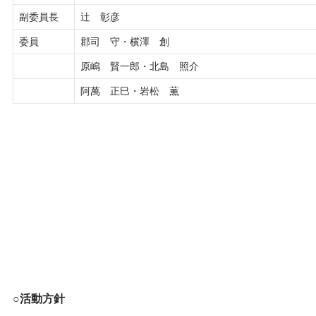
副委員長
辻 彰彦
委員
郡司 守・横澤 創
原嶋 賢一郎・北島 照介
阿萬 正巳・岩松 薫
○活動方針