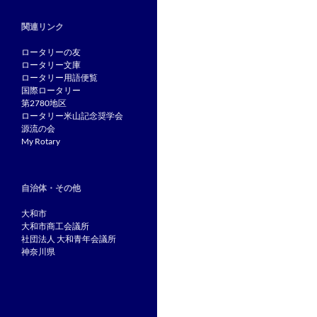
関連リンク
ロータリーの友
ロータリー文庫
ロータリー用語便覧
国際ロータリー
第2780地区
ロータリー米山記念奨学会
源流の会
My Rotary
自治体・その他
大和市
大和市商工会議所
社団法人 大和青年会議所
神奈川県