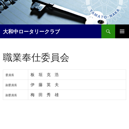
コ
ン
テ
ン
検
ツ
大和中ロータリークラブ
索
へ
メイン
ス
メニュ
キ
職業奉仕委員会
ー
ッ
プ
板 垣 克 浩
委員長
伊 藤 英 夫
副委員長
梅 田 秀 雄
副委員長