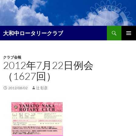
コ
ン
テ
ン
検
ツ
大和中ロータリークラブ
索
へ
メイン
ス
メニュ
キ
クラブ会報
ー
ッ
2012年7月22日例会
プ
（1627回）
2012/08/02
辻 彰彦