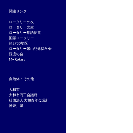
関連リンク
ロータリーの友
ロータリー文庫
ロータリー用語便覧
国際ロータリー
第2780地区
ロータリー米山記念奨学会
源流の会
My Rotary
自治体・その他
大和市
大和市商工会議所
社団法人 大和青年会議所
神奈川県