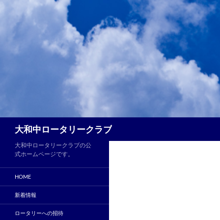
コ
ン
テ
ン
ツ
へ
ス
キ
ッ
プ
検
大和中ロータリークラブ
索
大和中ロータリークラブの公
式ホームページです。
HOME
新着情報
ロータリーへの招待