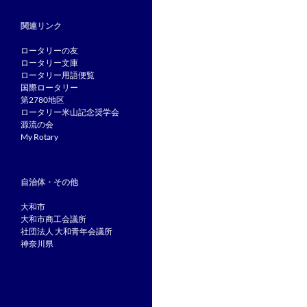
関連リンク
ロータリーの友
ロータリー文庫
ロータリー用語便覧
国際ロータリー
第2780地区
ロータリー米山記念奨学会
源流の会
My Rotary
自治体・その他
大和市
大和市商工会議所
社団法人 大和青年会議所
神奈川県