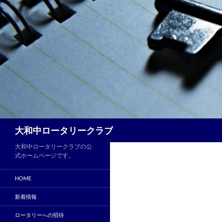
コ
ン
テ
ン
ツ
へ
ス
キ
ッ
プ
検
大和中ロータリークラブ
索
大和中ロータリークラブの公
式ホームページです。
HOME
新着情報
ロータリーへの招待