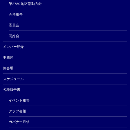
第2780 地区活動方針
会務報告
委員会
同好会
メンバー紹介
事務局
例会場
スケジュール
各種報告書
イベント報告
クラブ会報
ガバナー月信