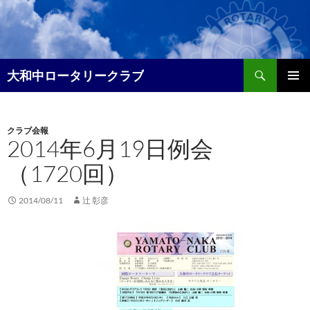
コ
ン
テ
ン
検
ツ
大和中ロータリークラブ
索
へ
メイン
ス
メニュ
キ
クラブ会報
ー
ッ
2014年6月19日例会
プ
（1720回）
2014/08/11
辻 彰彦