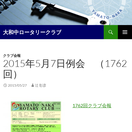
コ
ン
テ
ン
検
ツ
大和中ロータリークラブ
索
へ
メイン
ス
メニュ
キ
クラブ会報
ー
ッ
2015年5月7日例会 （1762
プ
回）
2015/05/27
辻 彰彦
1762回クラブ会報