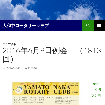
コ
ン
テ
ン
検
ツ
大和中ロータリークラブ
索
へ
メイン
ス
メニュ
キ
クラブ会報
ー
ッ
2016年6月9日例会 （1813
プ
回）
2016/08/03
辻 彰彦
1813
回クラ
ブ会報