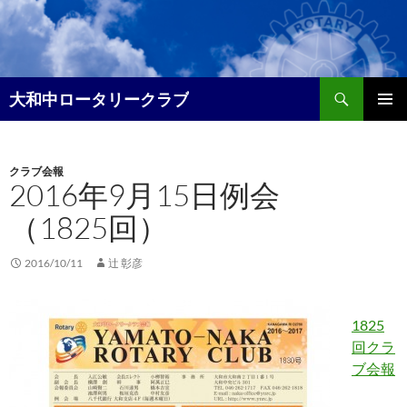
コ
ン
テ
ン
検
ツ
大和中ロータリークラブ
索
へ
メイン
ス
メニュ
キ
クラブ会報
ー
ッ
2016年9月15日例会
プ
（1825回）
2016/10/11
辻 彰彦
1825
回クラ
ブ会報