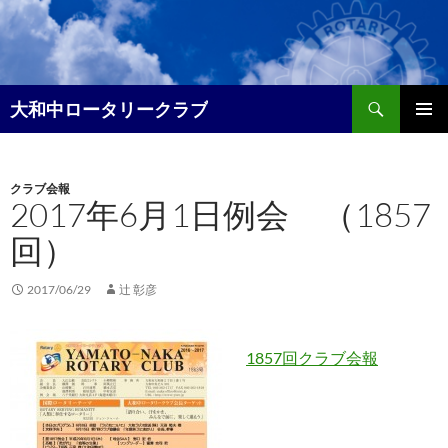
コ
ン
テ
ン
検
ツ
大和中ロータリークラブ
索
へ
メイン
ス
メニュ
キ
クラブ会報
ー
ッ
2017年6月1日例会 （1857
プ
回）
2017/06/29
辻 彰彦
1857回クラブ会報