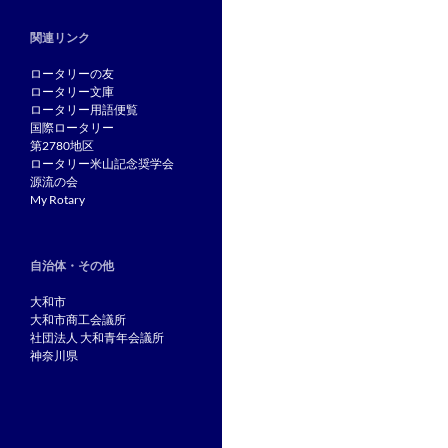
関連リンク
ロータリーの友
ロータリー文庫
ロータリー用語便覧
国際ロータリー
第2780地区
ロータリー米山記念奨学会
源流の会
My Rotary
自治体・その他
大和市
大和市商工会議所
社団法人 大和青年会議所
神奈川県