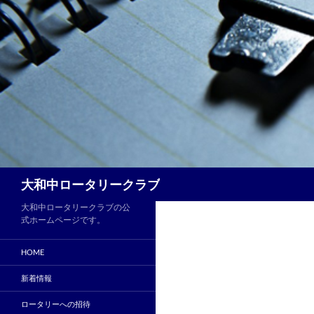
コ
ン
テ
ン
ツ
へ
ス
キ
ッ
プ
検
大和中ロータリークラブ
索
大和中ロータリークラブの公
式ホームページです。
HOME
新着情報
ロータリーへの招待