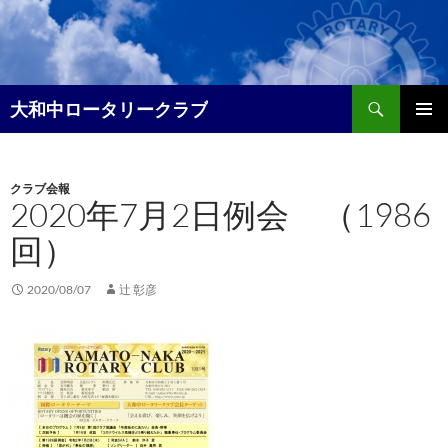
コ
ン
テ
ン
検
ツ
大和中ロータリークラブ
索
へ
メイン
ス
メニュ
キ
クラブ会報
ー
ッ
2020年7月2日例会 （1986
プ
回）
2020/08/07
辻 彰彦