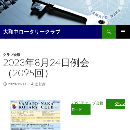
コ
ン
テ
ン
検
ツ
大和中ロータリークラブ
索
へ
メイン
ス
メニュ
キ
クラブ会報
ー
ッ
2023年8月24日例会
プ
（2095回）
2023/12/11
辻 彰彦
2095回クラブ会報
ダウン
ロード