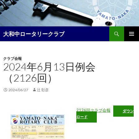
コ
ン
テ
ン
検
ツ
大和中ロータリークラブ
索
へ
メイン
ス
メニュ
キ
クラブ会報
ー
ッ
2024年6月13日例会
プ
（2126回）
2024/06/27
辻 彰彦
2126回クラブ会報
ダウン
ロード