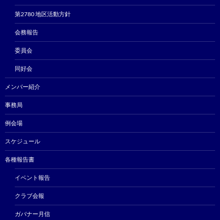
第2780 地区活動方針
会務報告
委員会
同好会
メンバー紹介
事務局
例会場
スケジュール
各種報告書
イベント報告
クラブ会報
ガバナー月信