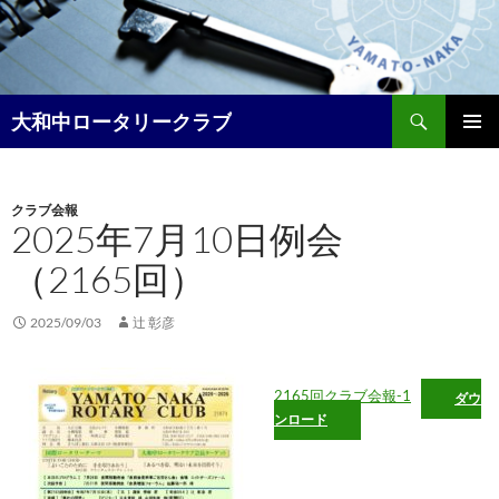
コ
ン
テ
ン
検
ツ
大和中ロータリークラブ
索
へ
メイン
ス
メニュ
キ
クラブ会報
ー
ッ
2025年7月10日例会
プ
（2165回）
2025/09/03
辻 彰彦
2165回クラブ会報-1
ダウ
ンロード