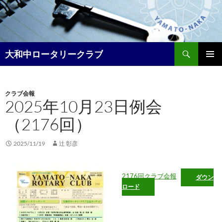
コ
ン
テ
ン
検
ツ
大和中ロータリークラブ
索
へ
メイン
ス
メニュ
キ
クラブ会報
ー
ッ
2025年10月23日例会
プ
（2176回）
2025/11/19
辻 彰彦
2176回クラブ会報
ダウン
ロード