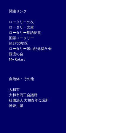
関連リンク
ロータリーの友
ロータリー文庫
ロータリー用語便覧
国際ロータリー
第2780地区
ロータリー米山記念奨学会
源流の会
My Rotary
自治体・その他
大和市
大和市商工会議所
社団法人 大和青年会議所
神奈川県