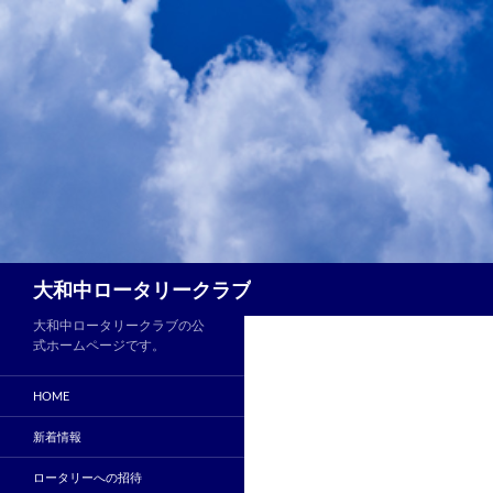
コ
ン
テ
ン
ツ
へ
ス
キ
ッ
プ
検
大和中ロータリークラブ
索
大和中ロータリークラブの公
式ホームページです。
HOME
新着情報
ロータリーへの招待